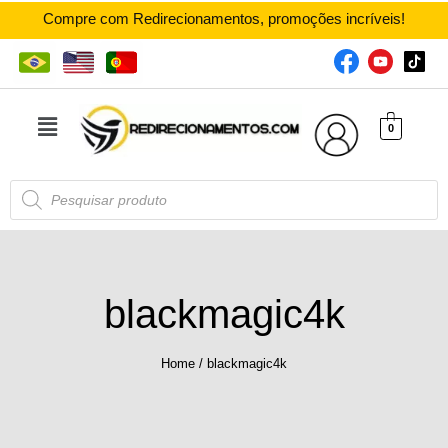
Compre com Redirecionamentos, promoções incríveis!
0
blackmagic4k
Home
/
blackmagic4k