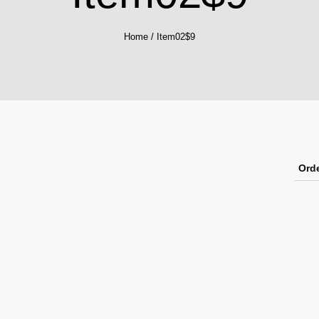
Home
/
Item02$9