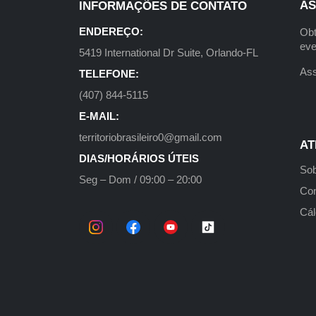
AS
INFORMAÇÕES DE CONTATO
ENDEREÇO:
Obt
eve
5419 International Dr Suite, Orlando-FL
Ass
TELEFONE:
(407) 844-5115
E-MAIL:
territoriobrasileiro0@gmail.com
AT
DIAS/HORÁRIOS ÚTEIS
Sob
Seg – Dom / 09:00 – 20:00
Con
Cál