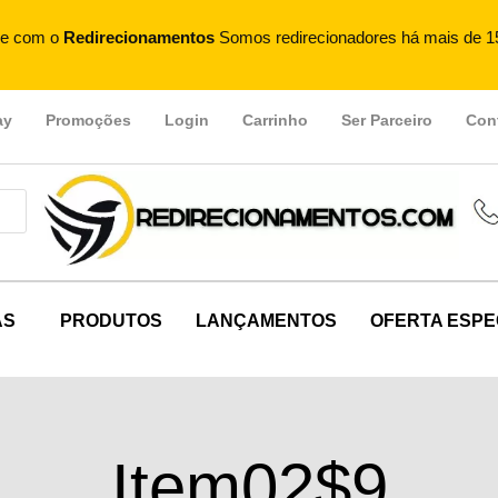
e com o
Redirecionamentos
Somos redirecionadores há mais de 1
ay
Promoções
Login
Carrinho
Ser Parceiro
Con
AS
PRODUTOS
LANÇAMENTOS
OFERTA ESPE
Item02$9