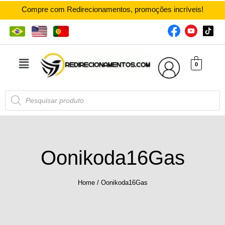
Compre com Redirecionamentos, promoções incríveis!
0
Oonikoda16Gas
Home
/
Oonikoda16Gas