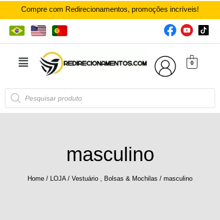
Compre com Redirecionamentos, promoções incríveis!
0
masculino
Home
/
LOJA
/
Vestuário , Bolsas & Mochilas
/
masculino