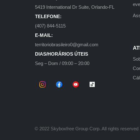
eve
5419 International Dr Suite, Orlando-FL
Ass
TELEFONE:
(407) 844-5115
E-MAIL:
territoriobrasileiro0@gmail.com
AT
DIAS/HORÁRIOS ÚTEIS
Sob
Seg – Dom / 09:00 – 20:00
Con
Cál
©️ 2022 Skyboxfree Group Corp. All rights reserved