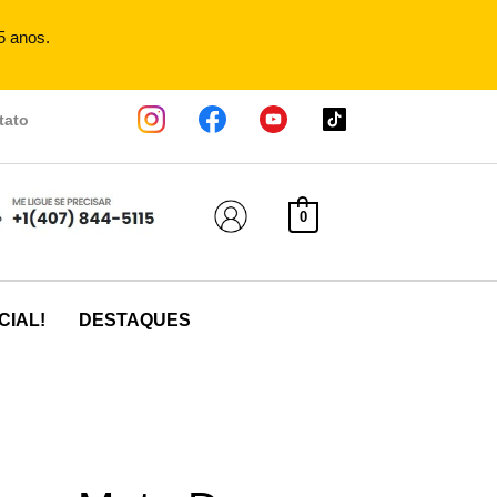
5 anos.
tato
0
CIAL!
DESTAQUES