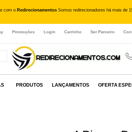
e com o
Redirecionamentos
Somos redirecionadores há mais de 1
ay
Promoções
Login
Carrinho
Ser Parceiro
Con
AS
PRODUTOS
LANÇAMENTOS
OFERTA ESPE