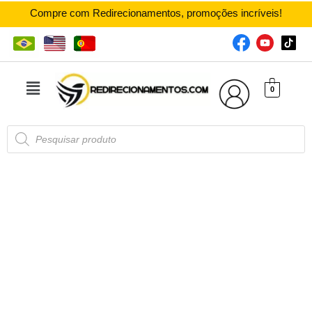
Compre com Redirecionamentos, promoções incríveis!
0