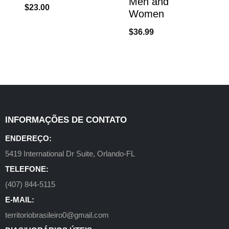
Men and
$
23.00
Women
$
36.99
INFORMAÇÕES DE CONTATO
ENDEREÇO:
5419 International Dr Suite, Orlando-FL
TELEFONE:
(407) 844-5115
E-MAIL:
territoriobrasileiro0@gmail.com