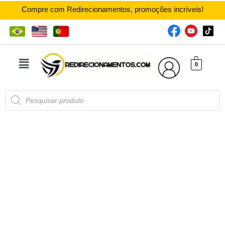
Compre com Redirecionamentos, promoções incríveis!
0