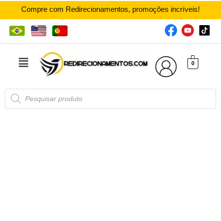
Compre com Redirecionamentos, promoções incríveis!
0