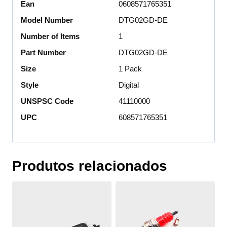
Ean
0608571765351
Model Number
DTG02GD-DE
Number of Items
1
Part Number
DTG02GD-DE
Size
1 Pack
Style
Digital
UNSPSC Code
41110000
UPC
608571765351
Produtos relacionados