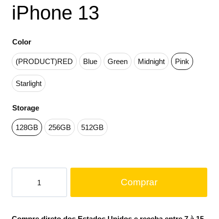
iPhone 13
Color
(PRODUCT)RED
Blue
Green
Midnight
Pink
Starlight
Storage
128GB
256GB
512GB
Comprar
Compre direto dos Estados Unidos e receba entre 7 à 15