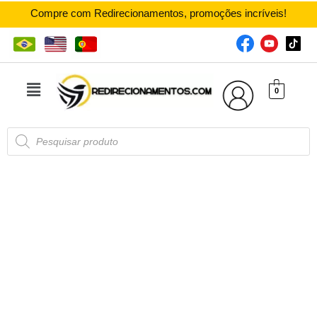
Compre com Redirecionamentos, promoções incríveis!
0