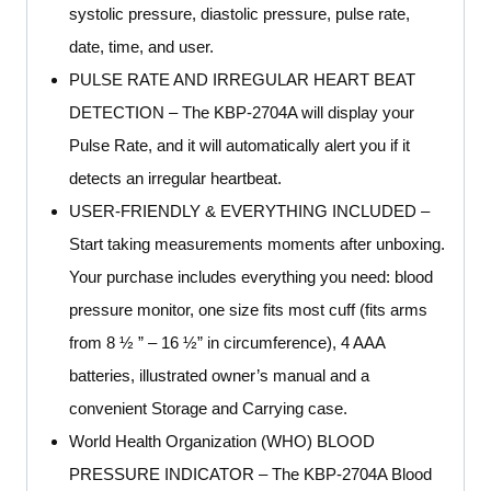
systolic pressure, diastolic pressure, pulse rate,
date, time, and user.
PULSE RATE AND IRREGULAR HEART BEAT
DETECTION – The KBP-2704A will display your
Pulse Rate, and it will automatically alert you if it
detects an irregular heartbeat.
USER-FRIENDLY & EVERYTHING INCLUDED –
Start taking measurements moments after unboxing.
Your purchase includes everything you need: blood
pressure monitor, one size fits most cuff (fits arms
from 8 ½ ” – 16 ½” in circumference), 4 AAA
batteries, illustrated owner’s manual and a
convenient Storage and Carrying case.
World Health Organization (WHO) BLOOD
PRESSURE INDICATOR – The KBP-2704A Blood