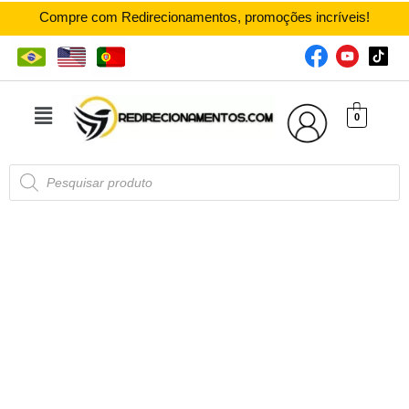
Compre com Redirecionamentos, promoções incríveis!
0