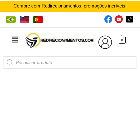
Compre com Redirecionamentos, promoções incríveis!
0