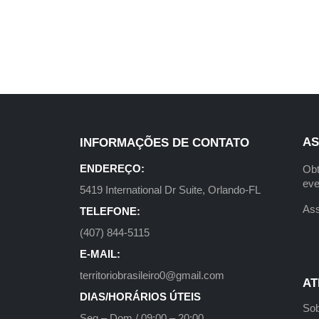
AS
INFORMAÇÕES DE CONTATO
ENDEREÇO:
Obt
eve
5419 International Dr Suite, Orlando-FL
Ass
TELEFONE:
(407) 844-5115
E-MAIL:
territoriobrasileiro0@gmail.com
AT
DIAS/HORÁRIOS ÚTEIS
Sob
Seg – Dom / 09:00 – 20:00