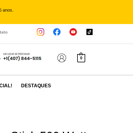
5 anos.
tato
0
CIAL!
DESTAQUES