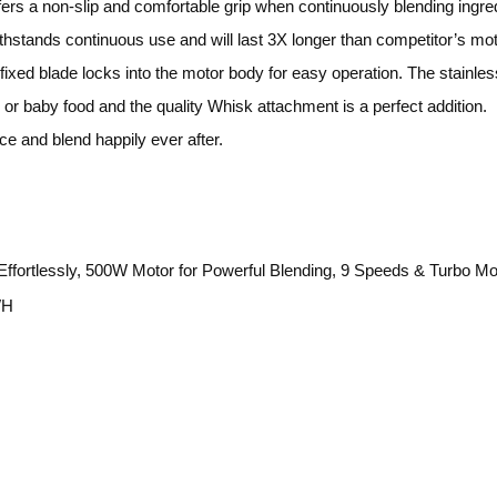
ers a non-slip and comfortable grip when continuously blending ingre
thstands continuous use and will last 3X longer than competitor’s mot
fixed blade locks into the motor body for easy operation. The stainle
or baby food and the quality Whisk attachment is a perfect addition.
e and blend happily ever after.
Effortlessly, 500W Motor for Powerful Blending, 9 Speeds & Turbo M
″H