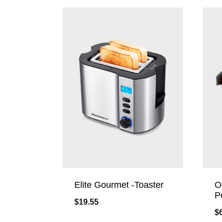
Elite Gourmet -Toaster
O
P
$
19.55
$