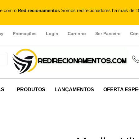
e com o
Redirecionamentos
Somos redirecionadores há mais de 1
ay
Promoções
Login
Carrinho
Ser Parceiro
Con
AS
PRODUTOS
LANÇAMENTOS
OFERTA ESPE