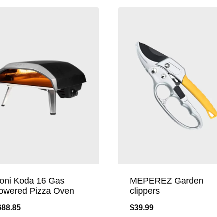
oni Koda 16 Gas
MEPEREZ Garden
owered Pizza Oven
clippers
688.85
$
39.99