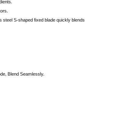
dients.
ors.
ss steel S-shaped fixed blade quickly blends
ode, Blend Seamlessly.