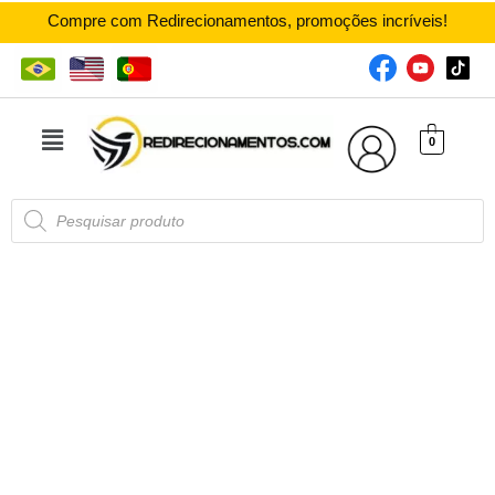
Compre com Redirecionamentos, promoções incríveis!
0