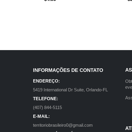
AS
INFORMAÇÕES DE CONTATO
ENDEREÇO:
Obt
eve
5419 International Dr Suite, Orlando-FL
Ass
TELEFONE:
(407) 844-5115
E-MAIL:
territoriobrasileiro0@gmail.com
AT