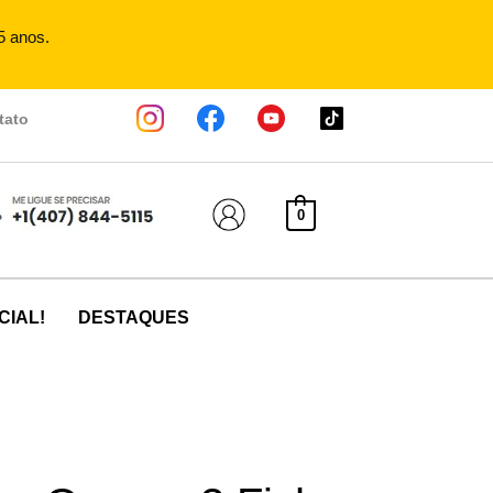
5 anos.
tato
0
CIAL!
DESTAQUES