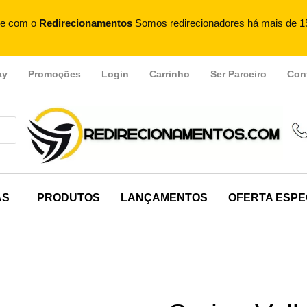
e com o
Redirecionamentos
Somos redirecionadores há mais de 1
ay
Promoções
Login
Carrinho
Ser Parceiro
Con
AS
PRODUTOS
LANÇAMENTOS
OFERTA ESPE