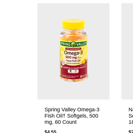
Spring Valley Omega-3
N
Fish Oil† Softgels, 500
S
mg, 60 Count
1
$
4.55
$