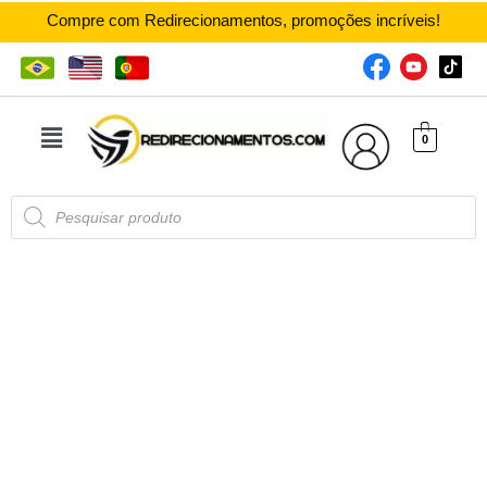
Compre com Redirecionamentos, promoções incríveis!
0