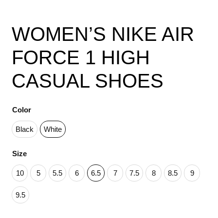
WOMEN’S NIKE AIR
FORCE 1 HIGH
CASUAL SHOES
Color
Black
White
Size
10
5
5.5
6
6.5
7
7.5
8
8.5
9
9.5