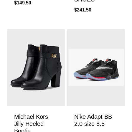
$
149.50
$
241.50
Michael Kors
Nike Adapt BB
Jilly Heeled
2.0 size 8.5
Bootie