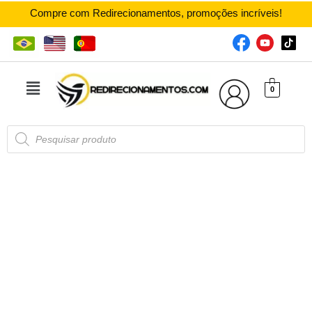
Compre com Redirecionamentos, promoções incríveis!
0