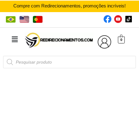
Compre com Redirecionamentos, promoções incríveis!
0