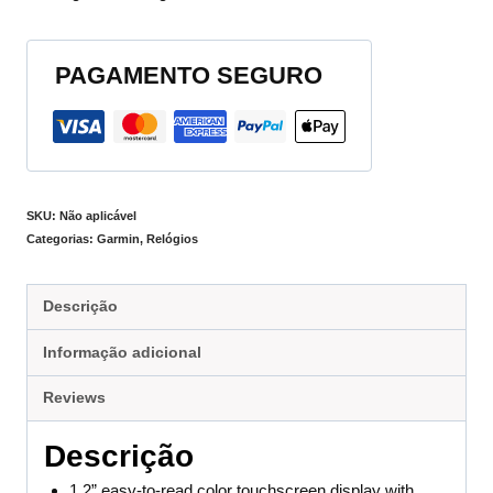
PAGAMENTO SEGURO
SKU:
Não aplicável
Categorias:
Garmin
,
Relógios
Descrição
Informação adicional
Reviews
Descrição
1.2” easy-to-read color touchscreen display with