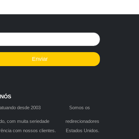
Enviar
 NÓS
s atuando desde 2003 Somos os
do, com muita seriedade redirecionadores
arência com nossos clientes. Estados Unidos.