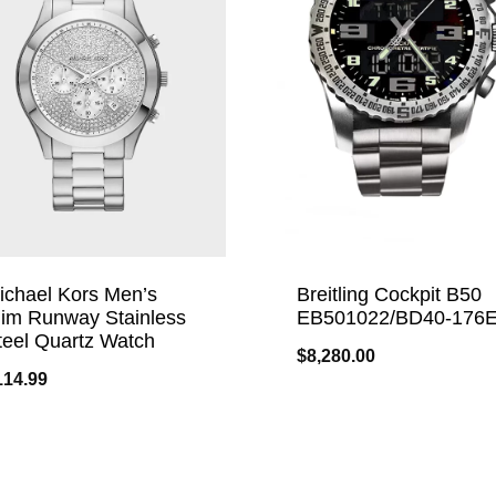
ichael Kors Men’s
Breitling Cockpit B50
lim Runway Stainless
EB501022/BD40-176
teel Quartz Watch
$
8,280.00
114.99