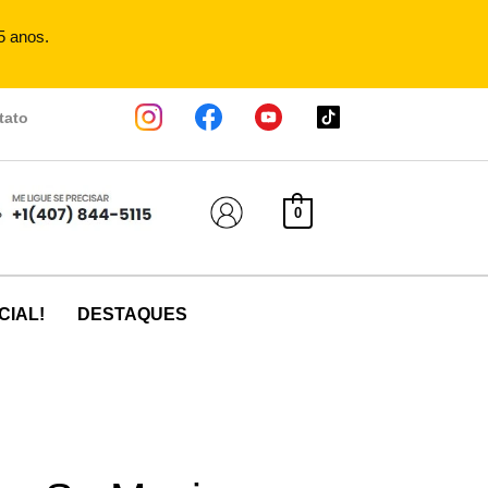
5 anos.
tato
0
CIAL!
DESTAQUES