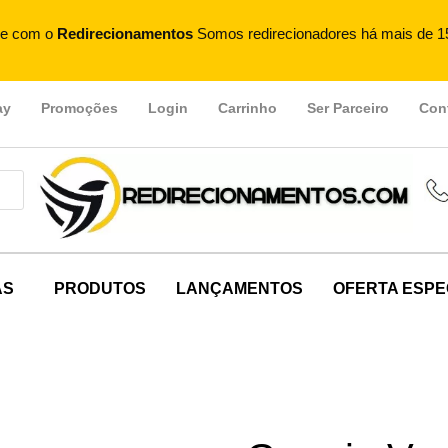
e com o
Redirecionamentos
Somos redirecionadores há mais de 1
ay
Promoções
Login
Carrinho
Ser Parceiro
Con
AS
PRODUTOS
LANÇAMENTOS
OFERTA ESPE