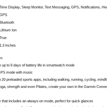
Time Display, Sleep Monitor, Text Messaging, GPS, Notifications, He
GPS
Bluetooth
Lithium Ion
True
1.3 Inches
mm
h up to 6 days of battery life in smartwatch mode
n GPS mode with music
20 preloaded sports apps, including walking, running, cycling, mind
oga, strength and even Pilates, create your own in the Garmin Conne
ay that includes an always-on mode, perfect for quick glances