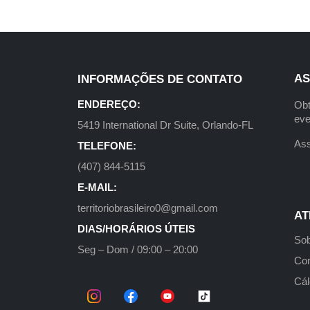
AS
INFORMAÇÕES DE CONTATO
ENDEREÇO:
Obt
eve
5419 International Dr Suite, Orlando-FL
Ass
TELEFONE:
(407) 844-5115
E-MAIL:
territoriobrasileiro0@gmail.com
AT
DIAS/HORÁRIOS ÚTEIS
Sob
Seg – Dom / 09:00 – 20:00
Con
Cál