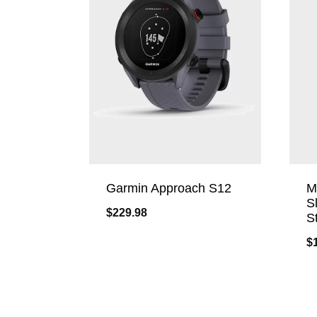
Garmin Approach S12
M
S
$
229.98
S
$