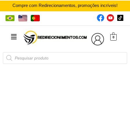
Compre com Redirecionamentos, promoções incríveis!
0